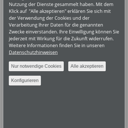
Nutzung der Dienste gesammelt haben. Mit dem
zu unserer großen Freude dürfen wir Sie für
Klick auf "Alle akzeptieren" erklären Sie sich mit
September 2019 zum gemeinsamen Kongress von
der Verwendung der Cookies und der
DGRh, DGORh und GKJR nach Dresden einladen. Es
Verarbeitung Ihrer Daten für die genannten
wird dann 14 Jahre her sein, dass die DGRh zuletzt
Zwecke einverstanden. Ihre Einwilligung können Sie
hier getagt hat. Alle, die seither nicht die Zeit hatten,
jederzeit mit Wirkung für die Zukunft widerrufen.
Dresden zu besuchen, dürfen sich überraschen
Weitere Informationen finden Sie in unseren
lassen, wie viel ihrer ursprünglichen Schönheit die
Datenschutzhinweisen
Stadt auch in den letzten Jahren noch
zurückgewonnen hat.
Nur notwendige Cookies
Alle akzeptieren
Dresden heißt nicht nur barocke und gründerzeitliche
Konfigurieren
Pracht, sondern auch modernste Medizin,
Wissenschaft und Technologie. Dresden steht nicht
nur für Kunst und Kultur, sondern manchmal auch
für schrille politische Auseinandersetzungen.
Daher wollen wir den Kongress 2019 in Dresden
ebenfalls zwischen zwei Pole stellen, nämlich die
Autoimmun-Systemerkrankungen einerseits und die