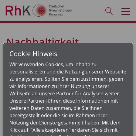
Nachhaltigkeit
Cookie Hinweis
Nachhaltigkeitspreis
Wir verwenden Cookies, um Inhalte zu
Mit dem Nachhaltigkeitspreis werden Firmenpartner
personalisieren und die Nutzung unserer Webseite
ausgezeichnet, die durch innovative Maßnahmen und
zu analysieren. Sollten Sie dem zustimmen, geben
verantwortungsvolles Handeln einen besonderen
wir Informationen zu Ihrer Nutzung unserer
Beitrag zu mehr Nachaltigkeit leisten. Um die
Webseite an unsere Partner für Analysen weiter.
Bedeutung der Auszeichnung weiter zu stärken und
Unsere Partner führen diese Informationen mit
den fachlichen Austausch und Wettbewerb zu
weiteren Daten zusammen, die Sie ihnen
fördern, wird der Nachhaltigkeitspreis in 2026 nicht
bereitgestellt oder die sie im Rahmen Ihrer
vergeben und künftig in einem zweijährigen Turnus
Nutzung der Dienste gesammelt haben. Mit dem
ausgeschrieben. Die nächste Ausschreibung erfolgt
Klick auf "Alle akzeptieren" erklären Sie sich mit
für das Jahr 2028.