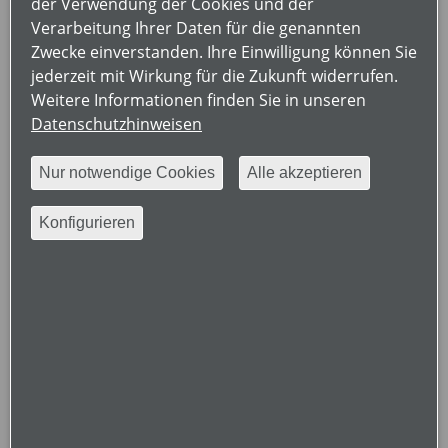
der Verwendung der Cookies und der
Die zweijährige Vergabe ermöglicht es den
Verarbeitung Ihrer Daten für die genannten
teilnehmenden Firmen, ihre
Zwecke einverstanden. Ihre Einwilligung können Sie
Nachhaltigkeitsmaßnahmen über einen längeren
jederzeit mit Wirkung für die Zukunft widerrufen.
Zeitraum zu entwickeln, umzusetzen und sichtbar zu
Weitere Informationen finden Sie in unseren
machen. Gleichzeitig schafft sie einen noch größeren
Datenschutzhinweisen
Rahmen für den Vergleich und die Würdigung
nachhaltiger Konzepte.
Nur notwendige Cookies
Alle akzeptieren
Die Rheumaakademie bedankt sich bei allen, die sich
für nachhaltiges Handeln engagieren und damit einen
Konfigurieren
wichtigen Beitrag zur Zukunftsfähigkeit von
Veranstaltungen im Gesundheitswesen leisten.
Save the Date für die Ausschreibung im Jahr 2028
Wir freuen uns auf zahlreiche innovative
Bewerbungen zur nächsten Ausschreibung des
Nachhaltigkeitspreises 2028.
Nachhaltigkeit im Dialog
Mit „Nachhaltigkeit im Dialog“ bietet die