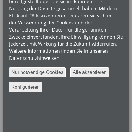
die gute Nachricht: trotz Pandemie findet der
bereitgestellt oder die sie im Rahmen Ihrer
Deutsche Rheumatologiekongress 2020 statt. Der
Nutzung der Dienste gesammelt haben. Mit dem
Wermutstropfen: wir werden nicht wie geplant im
Klick auf "Alle akzeptieren" erklären Sie sich mit
spätsommerlichen München zusammenkommen.
der Verwendung der Cookies und der
Stattdessen werden wir virtuell tagen.
Verarbeitung Ihrer Daten für die genannten
Zwecke einverstanden. Ihre Einwilligung können Sie
Das Jahr hat uns im Privaten wie im Beruflichen große
jederzeit mit Wirkung für die Zukunft widerrufen.
Herausforderungen bereitet. Wir alle sind mit großen
Weitere Informationen finden Sie in unseren
Veränderungen und Entbehrung im täglichen Leben
Datenschutzhinweisen
konfrontiert und es ist nicht klar, ob und wann sich
diese Einschränkungen lockern, ob und wann sich das
Nur notwendige Cookies
Alle akzeptieren
Leben wieder normalisiert. Eine Präsenzveranstaltung
von der Größe unserer Jahrestagung wäre im
Konfigurieren
September nicht durchführbar gewesen. Als
Tagungspräsidenten bedauern wir es
außerordentlich, Sie in München nicht empfangen zu
können. Sie können sich denken, mit wieviel Herzblut
wir unseren Kongress für Sie zu einem attraktiven
Ereignis machen wollten.