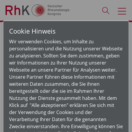
Cookie Hinweis
Zertifizierung
Wir verwenden Cookies, um Inhalte zu
personalisieren und die Nutzung unserer Webseite
Die Sächsische Landesärztekammer hat den Kongress
zu analysieren. Sollten Sie dem zustimmen, geben
als Fortbildungsveranstaltung der Kategorie B mit
wir Informationen zu Ihrer Nutzung unserer
folgenden CME-Punkten zertifiziert:
Webseite an unsere Partner für Analysen weiter.
Unsere Partner führen diese Informationen mit
09. September 2026: 2 Punkte
weiteren Daten zusammen, die Sie ihnen
10. September 2026: 5 Punkte (3 Punkte vormittags, 2
bereitgestellt oder die sie im Rahmen Ihrer
Punkte nachmittags)
Nutzung der Dienste gesammelt haben. Mit dem
11. September 2026: 6 Punkte (jeweils 3 Punkte
Klick auf "Alle akzeptieren" erklären Sie sich mit
vormittags und nachmittags)
der Verwendung der Cookies und der
12. September 2026: 3 Punkte (Vormittag)
Verarbeitung Ihrer Daten für die genannten
Zwecke einverstanden. Ihre Einwilligung können Sie