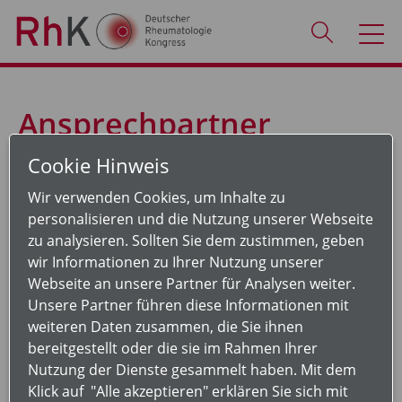
Ansprechpartner
Cookie Hinweis
Kongressorganisation
Wir verwenden Cookies, um Inhalte zu
Veranstalterin Forum Rheumatologie, der
personalisieren und die Nutzung unserer Webseite
zertifizierten Fortbildungskurse und des
zu analysieren. Sollten Sie dem zustimmen, geben
Rahmenprogramms
wir Informationen zu Ihrer Nutzung unserer
Rheumatologische Fortbildungsakademie GmbH
Webseite an unsere Partner für Analysen weiter.
Wilhelmine-Gemberg-Weg 6, Aufgang C, 10179 Berlin
Unsere Partner führen diese Informationen mit
Tel.: +49 (0) 30 240 484 80
weiteren Daten zusammen, die Sie ihnen
Fax: +49 (0) 30 240 484 89
bereitgestellt oder die sie im Rahmen Ihrer
E-Mail:
info@rhkongress.de
Nutzung der Dienste gesammelt haben. Mit dem
Klick auf "Alle akzeptieren" erklären Sie sich mit